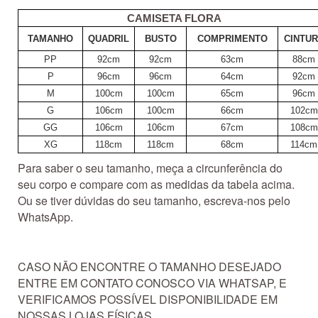
CAMISETA FLORA
TAMANHO
QUADRIL
BUSTO
COMPRIMENTO
CINTU
PP
92cm
92cm
63cm
88cm
P
96cm
96cm
64cm
92cm
M
100cm
100cm
65cm
96cm
G
106cm
100cm
66cm
102cm
GG
106cm
106cm
67cm
108cm
XG
118cm
118cm
68cm
114cm
Para saber o seu tamanho, meça a circunferência do
seu corpo e compare com as medidas da tabela acima.
Ou se tiver dúvidas do seu tamanho, escreva-nos pelo
WhatsApp.
CASO NÃO ENCONTRE O TAMANHO DESEJADO
ENTRE EM CONTATO CONOSCO VIA WHATSAP, E
VERIFICAMOS POSSÍVEL DISPONIBILIDADE EM
NOSSAS LOJAS FÍSICAS.