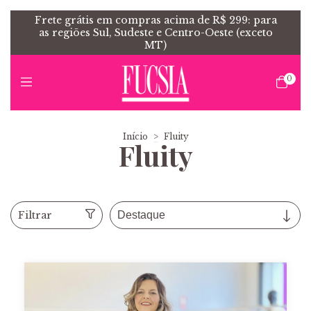
Frete grátis em compras acima de R$ 299: para
as regiões Sul, Sudeste e Centro-Oeste (exceto
MT)
0
Início
>
Fluity
Fluity
Filtrar